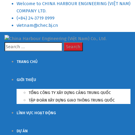
Welcome to CHINA HARBOUR ENGINEERING (VIỆT NAM)
COMPANY LTD.
(+84) 24-3719 0999
vietnam@chec.bj.cn
Search
for:
TRANG CHỦ
GIỚI THIỆU
TỔNG CÔNG TY XÂY DỰNG CẢNG TRUNG QUỐC
TẬP ĐOÀN XÂY DỰNG GIAO THÔNG TRUNG QUỐC
LĨNH VỰC HOẠT ĐỘNG
DỰ ÁN