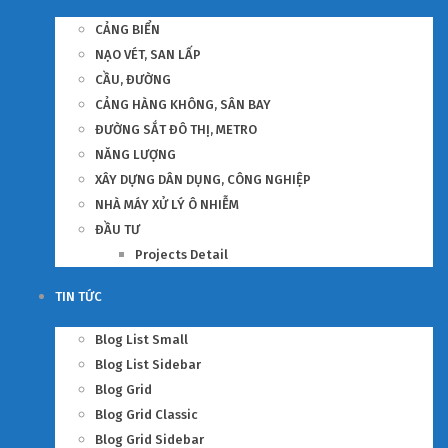
CẢNG BIỂN
NẠO VÉT, SAN LẤP
CẦU, ĐƯỜNG
CẢNG HÀNG KHÔNG, SÂN BAY
ĐƯỜNG SẮT ĐÔ THỊ, METRO
NĂNG LƯỢNG
XÂY DỰNG DÂN DỤNG, CÔNG NGHIỆP
NHÀ MÁY XỬ LÝ Ô NHIỄM
ĐẦU TƯ
Projects Detail
TIN TỨC
Blog List Small
Blog List Sidebar
Blog Grid
Blog Grid Classic
Blog Grid Sidebar