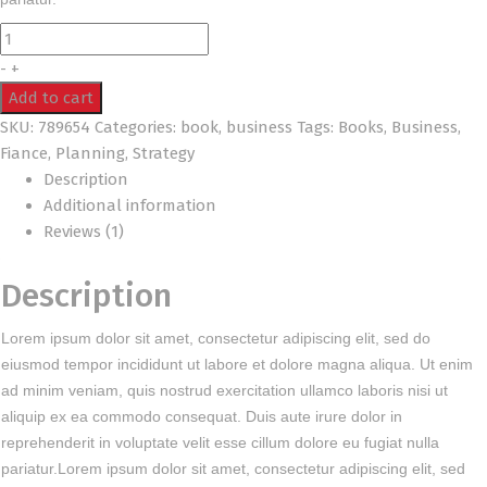
Quantity
-
+
Add to cart
SKU:
789654
Categories:
book
,
business
Tags:
Books
,
Business
,
Fiance
,
Planning
,
Strategy
Description
Additional information
Reviews (1)
Description
Lorem ipsum dolor sit amet, consectetur adipiscing elit, sed do
eiusmod tempor incididunt ut labore et dolore magna aliqua. Ut enim
ad minim veniam, quis nostrud exercitation ullamco laboris nisi ut
aliquip ex ea commodo consequat. Duis aute irure dolor in
reprehenderit in voluptate velit esse cillum dolore eu fugiat nulla
pariatur.Lorem ipsum dolor sit amet, consectetur adipiscing elit, sed