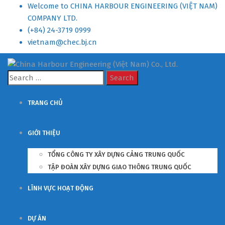
Welcome to CHINA HARBOUR ENGINEERING (VIỆT NAM)
COMPANY LTD.
(+84) 24-3719 0999
vietnam@chec.bj.cn
Search
for:
TRANG CHỦ
GIỚI THIỆU
TỔNG CÔNG TY XÂY DỰNG CẢNG TRUNG QUỐC
TẬP ĐOÀN XÂY DỰNG GIAO THÔNG TRUNG QUỐC
LĨNH VỰC HOẠT ĐỘNG
DỰ ÁN