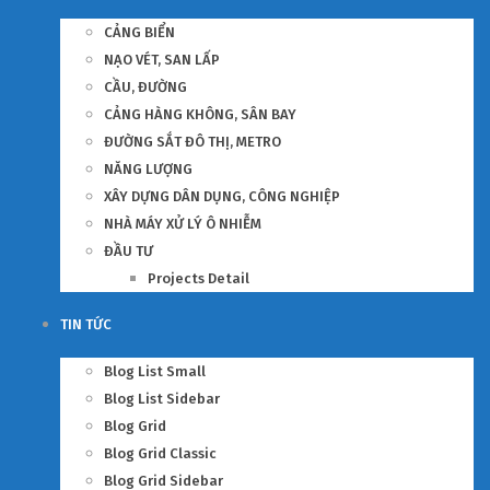
CẢNG BIỂN
NẠO VÉT, SAN LẤP
CẦU, ĐƯỜNG
CẢNG HÀNG KHÔNG, SÂN BAY
ĐƯỜNG SẮT ĐÔ THỊ, METRO
NĂNG LƯỢNG
XÂY DỰNG DÂN DỤNG, CÔNG NGHIỆP
NHÀ MÁY XỬ LÝ Ô NHIỄM
ĐẦU TƯ
Projects Detail
TIN TỨC
Blog List Small
Blog List Sidebar
Blog Grid
Blog Grid Classic
Blog Grid Sidebar