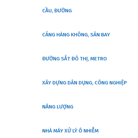
CẦU, ĐƯỜNG
CẢNG HÀNG KHÔNG, SÂN BAY
ĐƯỜNG SẮT ĐÔ THỊ, METRO
XÂY DỰNG DÂN DỤNG, CÔNG NGHIỆP
NĂNG LƯỢNG
NHÀ MÁY XỬ LÝ Ô NHIỄM