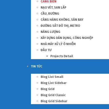
CẢNG BIỂN
NẠO VÉT, SAN LẤP
CẦU, ĐƯỜNG
CẢNG HÀNG KHÔNG, SÂN BAY
ĐƯỜNG SẮT ĐÔ THỊ, METRO
NĂNG LƯỢNG
XÂY DỰNG DÂN DỤNG, CÔNG NGHIỆP
NHÀ MÁY XỬ LÝ Ô NHIỄM
ĐẦU TƯ
Projects Detail
TIN TỨC
Blog List Small
Blog List Sidebar
Blog Grid
Blog Grid Classic
Blog Grid Sidebar