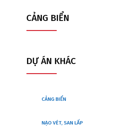
CẢNG BIỂN
Cảng biển
Hambantota Port Development
Project, Phases 1 and 2, Sri Lanka
DỰ ÁN KHÁC
CẢNG BIỂN
NẠO VÉT, SAN LẤP