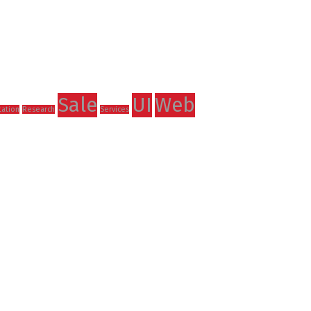
Sale
UI
Web
ation
Research
Services