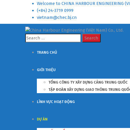
Welcome to CHINA HARBOUR ENGINEERING (VI
(+84) 24-3719 0999
vietnam@chec.bj.cn
Search
for:
TRANG CHỦ
GIỚI THIỆU
TỔNG CÔNG TY XÂY DỰNG CẢNG TRUNG QUỐC
TẬP ĐOÀN XÂY DỰNG GIAO THÔNG TRUNG QUỐ
LĨNH VỰC HOẠT ĐỘNG
DỰ ÁN