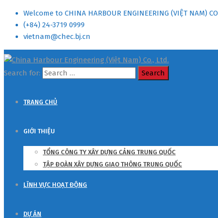
Welcome to CHINA HARBOUR ENGINEERING (VIỆT NAM) C
(+84) 24-3719 0999
vietnam@chec.bj.cn
Search for:
TRANG CHỦ
GIỚI THIỆU
TỔNG CÔNG TY XÂY DỰNG CẢNG TRUNG QUỐC
TẬP ĐOÀN XÂY DỰNG GIAO THÔNG TRUNG QUỐC
LĨNH VỰC HOẠT ĐỘNG
DỰ ÁN