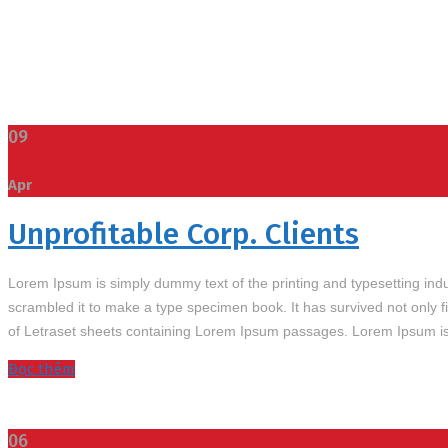
09
Apr
Unprofitable Corp. Clients
Lorem Ipsum is simply dummy text of the printing and typesetting in
scrambled it to make a type specimen book. It has survived not only fi
of Letraset sheets containing Lorem Ipsum passages. Lorem Ipsum is
Đọc thêm
06