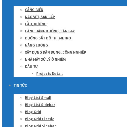
CẢNG BIỂN
NẠO VÉT, SAN LẤP
CẦU, ĐƯỜNG
CẢNG HÀNG KHÔNG, SÂN BAY
ĐƯỜNG SẮT ĐÔ THỊ, METRO
NĂNG LƯỢNG
XÂY DỰNG DÂN DỤNG, CÔNG NGHIỆP
NHÀ MÁY XỬ LÝ Ô NHIỄM
ĐẦU TƯ
Projects Detail
TIN TỨC
Blog List Small
Blog List Sidebar
Blog Grid
Blog Grid Classic
Blog Grid Sidebar