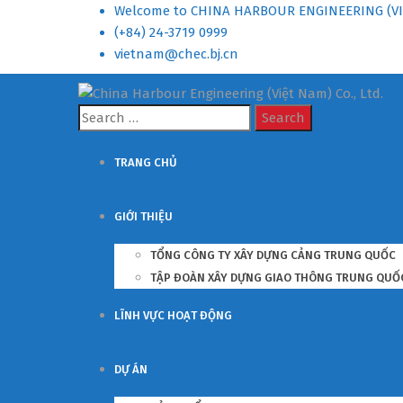
Welcome to CHINA HARBOUR ENGINEERING (VI
(+84) 24-3719 0999
vietnam@chec.bj.cn
Search
for:
TRANG CHỦ
GIỚI THIỆU
TỔNG CÔNG TY XÂY DỰNG CẢNG TRUNG QUỐC
TẬP ĐOÀN XÂY DỰNG GIAO THÔNG TRUNG QUỐ
LĨNH VỰC HOẠT ĐỘNG
DỰ ÁN