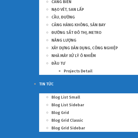
CẢNG BIỂN
NẠO VÉT, SAN LẤP
CẦU, ĐƯỜNG
CẢNG HÀNG KHÔNG, SÂN BAY
ĐƯỜNG SẮT ĐÔ THỊ, METRO
NĂNG LƯỢNG
XÂY DỰNG DÂN DỤNG, CÔNG NGHIỆP
NHÀ MÁY XỬ LÝ Ô NHIỄM
ĐẦU TƯ
Projects Detail
TIN TỨC
Blog List Small
Blog List Sidebar
Blog Grid
Blog Grid Classic
Blog Grid Sidebar