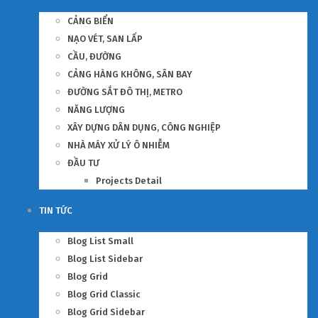
CẢNG BIỂN
NẠO VÉT, SAN LẤP
CẦU, ĐƯỜNG
CẢNG HÀNG KHÔNG, SÂN BAY
ĐƯỜNG SẮT ĐÔ THỊ, METRO
NĂNG LƯỢNG
XÂY DỰNG DÂN DỤNG, CÔNG NGHIỆP
NHÀ MÁY XỬ LÝ Ô NHIỄM
ĐẦU TƯ
Projects Detail
TIN TỨC
Blog List Small
Blog List Sidebar
Blog Grid
Blog Grid Classic
Blog Grid Sidebar