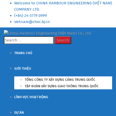
Welcome to CHINA HARBOUR ENGINEERING (VIỆT NAM)
COMPANY LTD.
(+84) 24-3719 0999
vietnam@chec.bj.cn
Search
for:
TRANG CHỦ
GIỚI THIỆU
TỔNG CÔNG TY XÂY DỰNG CẢNG TRUNG QUỐC
TẬP ĐOÀN XÂY DỰNG GIAO THÔNG TRUNG QUỐC
LĨNH VỰC HOẠT ĐỘNG
DỰ ÁN