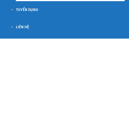
TUYỂN DỤNG
LIÊN HỆ
Projects Grid