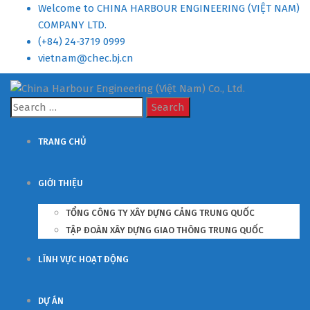
Welcome to CHINA HARBOUR ENGINEERING (VIỆT NAM)
COMPANY LTD.
(+84) 24-3719 0999
vietnam@chec.bj.cn
Search
for:
TRANG CHỦ
GIỚI THIỆU
TỔNG CÔNG TY XÂY DỰNG CẢNG TRUNG QUỐC
TẬP ĐOÀN XÂY DỰNG GIAO THÔNG TRUNG QUỐC
LĨNH VỰC HOẠT ĐỘNG
DỰ ÁN