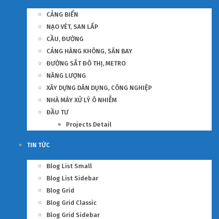
CẢNG BIỂN
NẠO VÉT, SAN LẤP
CẦU, ĐƯỜNG
CẢNG HÀNG KHÔNG, SÂN BAY
ĐƯỜNG SẮT ĐÔ THỊ, METRO
NĂNG LƯỢNG
XÂY DỰNG DÂN DỤNG, CÔNG NGHIỆP
NHÀ MÁY XỬ LÝ Ô NHIỄM
ĐẦU TƯ
Projects Detail
TIN TỨC
Blog List Small
Blog List Sidebar
Blog Grid
Blog Grid Classic
Blog Grid Sidebar