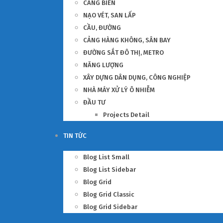
CẢNG BIỂN
NẠO VÉT, SAN LẤP
CẦU, ĐƯỜNG
CẢNG HÀNG KHÔNG, SÂN BAY
ĐƯỜNG SẮT ĐÔ THỊ, METRO
NĂNG LƯỢNG
XÂY DỰNG DÂN DỤNG, CÔNG NGHIỆP
NHÀ MÁY XỬ LÝ Ô NHIỄM
ĐẦU TƯ
Projects Detail
TIN TỨC
Blog List Small
Blog List Sidebar
Blog Grid
Blog Grid Classic
Blog Grid Sidebar