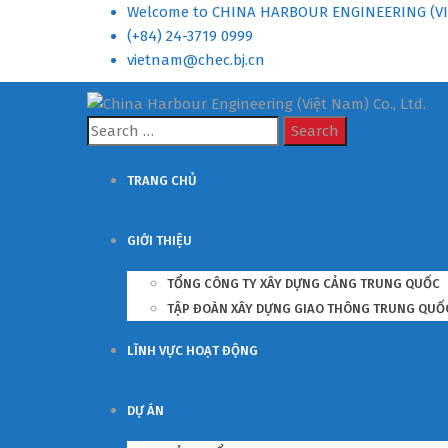
Welcome to CHINA HARBOUR ENGINEERING (VI
(+84) 24-3719 0999
vietnam@chec.bj.cn
Search
for:
TRANG CHỦ
GIỚI THIỆU
TỔNG CÔNG TY XÂY DỰNG CẢNG TRUNG QUỐC
TẬP ĐOÀN XÂY DỰNG GIAO THÔNG TRUNG QUỐ
LĨNH VỰC HOẠT ĐỘNG
DỰ ÁN