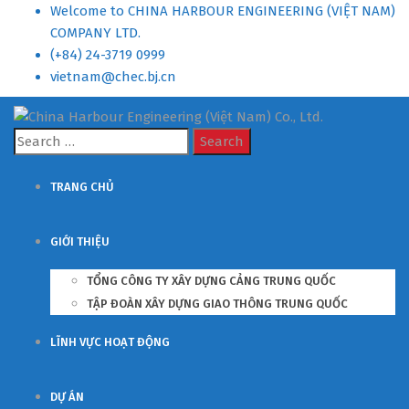
Welcome to CHINA HARBOUR ENGINEERING (VIỆT NAM)
COMPANY LTD.
(+84) 24-3719 0999
vietnam@chec.bj.cn
Search
for:
TRANG CHỦ
GIỚI THIỆU
TỔNG CÔNG TY XÂY DỰNG CẢNG TRUNG QUỐC
TẬP ĐOÀN XÂY DỰNG GIAO THÔNG TRUNG QUỐC
LĨNH VỰC HOẠT ĐỘNG
DỰ ÁN