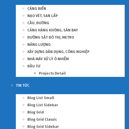
CẢNG BIỂN
NẠO VÉT, SAN LẤP
CẦU, ĐƯỜNG
CẢNG HÀNG KHÔNG, SÂN BAY
ĐƯỜNG SẮT ĐÔ THỊ, METRO
NĂNG LƯỢNG
XÂY DỰNG DÂN DỤNG, CÔNG NGHIỆP
NHÀ MÁY XỬ LÝ Ô NHIỄM
ĐẦU TƯ
Projects Detail
TIN TỨC
Blog List Small
Blog List Sidebar
Blog Grid
Blog Grid Classic
Blog Grid Sidebar