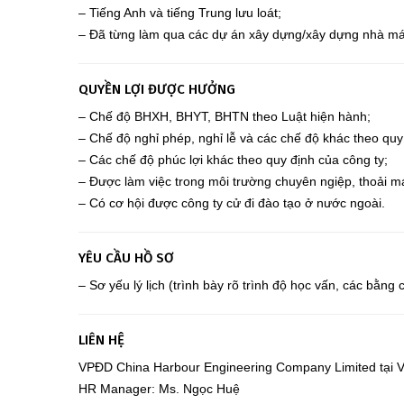
– Tiếng Anh và tiếng Trung lưu loát;
– Đã từng làm qua các dự án xây dựng/xây dựng nhà máy 
QUYỀN LỢI ĐƯỢC HƯỞNG
– Chế độ BHXH, BHYT, BHTN theo Luật hiện hành;
– Chế độ nghỉ phép, nghỉ lễ và các chế độ khác theo qu
– Các chế độ phúc lợi khác theo quy định của công ty;
– Được làm việc trong môi trường chuyên ngiệp, thoải má
– Có cơ hội được công ty cử đi đào tạo ở nước ngoài.
YÊU CẦU HỒ SƠ
– Sơ yếu lý lịch (trình bày rõ trình độ học vấn, các bằn
LIÊN HỆ
VPĐD China Harbour Engineering Company Limited tại 
HR Manager: Ms. Ngọc Huệ