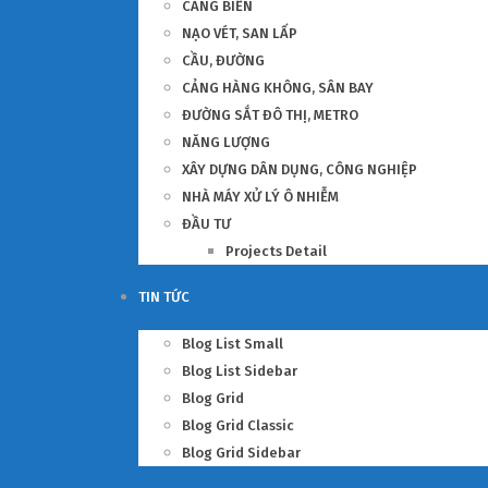
CẢNG BIỂN
NẠO VÉT, SAN LẤP
CẦU, ĐƯỜNG
CẢNG HÀNG KHÔNG, SÂN BAY
ĐƯỜNG SẮT ĐÔ THỊ, METRO
NĂNG LƯỢNG
XÂY DỰNG DÂN DỤNG, CÔNG NGHIỆP
NHÀ MÁY XỬ LÝ Ô NHIỄM
ĐẦU TƯ
Projects Detail
TIN TỨC
Blog List Small
Blog List Sidebar
Blog Grid
Blog Grid Classic
Blog Grid Sidebar