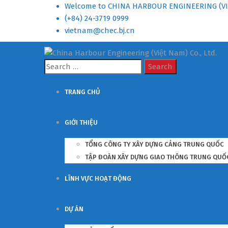
Welcome to CHINA HARBOUR ENGINEERING (VI
(+84) 24-3719 0999
vietnam@chec.bj.cn
Search
for:
TRANG CHỦ
GIỚI THIỆU
TỔNG CÔNG TY XÂY DỰNG CẢNG TRUNG QUỐC
TẬP ĐOÀN XÂY DỰNG GIAO THÔNG TRUNG QUỐ
LĨNH VỰC HOẠT ĐỘNG
DỰ ÁN