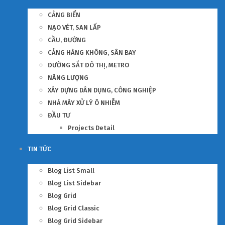
CẢNG BIỂN
NẠO VÉT, SAN LẤP
CẦU, ĐƯỜNG
CẢNG HÀNG KHÔNG, SÂN BAY
ĐƯỜNG SẮT ĐÔ THỊ, METRO
NĂNG LƯỢNG
XÂY DỰNG DÂN DỤNG, CÔNG NGHIỆP
NHÀ MÁY XỬ LÝ Ô NHIỄM
ĐẦU TƯ
Projects Detail
TIN TỨC
Blog List Small
Blog List Sidebar
Blog Grid
Blog Grid Classic
Blog Grid Sidebar