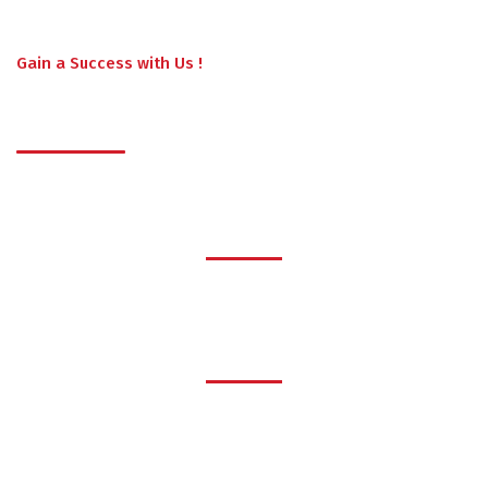
Gain a Success with Us !
Get to know us better !
1530
Happy Clients
1240
Projects Finished
1380