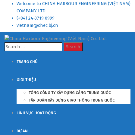
Welcome to CHINA HARBOUR ENGINEERING (VIỆT NAM)
COMPANY LTD.
(+84) 24-3719 0999
vietnam@chec.bj.cn
Search
for:
TRANG CHỦ
GIỚI THIỆU
TỔNG CÔNG TY XÂY DỰNG CẢNG TRUNG QUỐC
TẬP ĐOÀN XÂY DỰNG GIAO THÔNG TRUNG QUỐC
LĨNH VỰC HOẠT ĐỘNG
DỰ ÁN