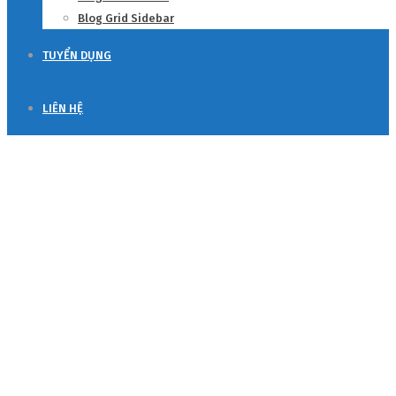
Blog Grid Sidebar
TUYỂN DỤNG
LIÊN HỆ
Professional Advisor