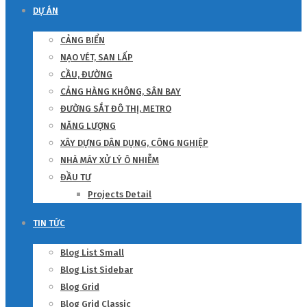
DỰ ÁN
CẢNG BIỂN
NẠO VÉT, SAN LẤP
CẦU, ĐƯỜNG
CẢNG HÀNG KHÔNG, SÂN BAY
ĐƯỜNG SẮT ĐÔ THỊ, METRO
NĂNG LƯỢNG
XÂY DỰNG DÂN DỤNG, CÔNG NGHIỆP
NHÀ MÁY XỬ LÝ Ô NHIỄM
ĐẦU TƯ
Projects Detail
TIN TỨC
Blog List Small
Blog List Sidebar
Blog Grid
Blog Grid Classic