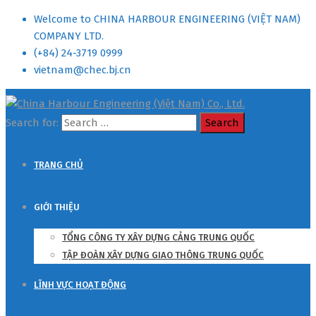
Welcome to CHINA HARBOUR ENGINEERING (VIỆT NAM)
COMPANY LTD.
(+84) 24-3719 0999
vietnam@chec.bj.cn
Search for:
TRANG CHỦ
GIỚI THIỆU
TỔNG CÔNG TY XÂY DỰNG CẢNG TRUNG QUỐC
TẬP ĐOÀN XÂY DỰNG GIAO THÔNG TRUNG QUỐC
LĨNH VỰC HOẠT ĐỘNG