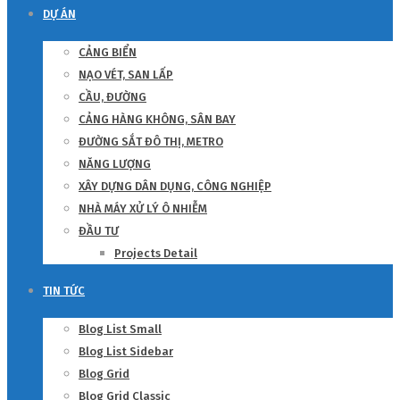
DỰ ÁN
CẢNG BIỂN
NẠO VÉT, SAN LẤP
CẦU, ĐƯỜNG
CẢNG HÀNG KHÔNG, SÂN BAY
ĐƯỜNG SẮT ĐÔ THỊ, METRO
NĂNG LƯỢNG
XÂY DỰNG DÂN DỤNG, CÔNG NGHIỆP
NHÀ MÁY XỬ LÝ Ô NHIỄM
ĐẦU TƯ
Projects Detail
TIN TỨC
Blog List Small
Blog List Sidebar
Blog Grid
Blog Grid Classic