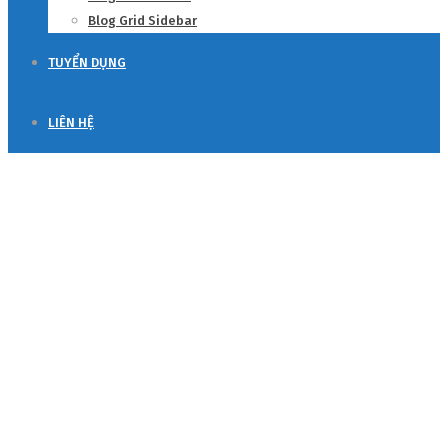
Blog Grid Sidebar
TUYỂN DỤNG
LIÊN HỆ
Global Consumer insights